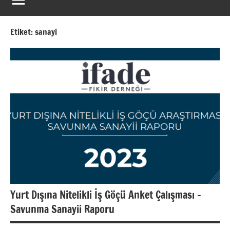
k
i
Etiket:
sanayi
r
D
e
r
n
e
ğ
i
Yurt Dışına Nitelikli İş Göçü Anket Çalışması –
Savunma Sanayii Raporu