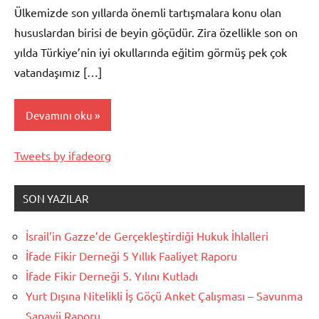
Ülkemizde son yıllarda önemli tartışmalara konu olan
hususlardan birisi de beyin göçüdür. Zira özellikle son on
yılda Türkiye’nin iyi okullarında eğitim görmüş pek çok
vatandaşımız […]
Devamını oku
Tweets by ifadeorg
Raporlar
SON YAZILAR
İsrail’in Gazze’de Gerçekleştirdiği Hukuk İhlalleri
İfade Fikir Derneği 5 Yıllık Faaliyet Raporu
İfade Fikir Derneği 5. Yılını Kutladı
Yurt Dışına Nitelikli İş Göçü Anket Çalışması – Savunma
Sanayii Raporu